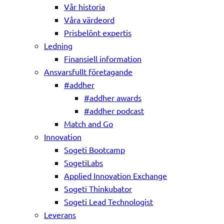
Vår historia
Våra värdeord
Prisbelönt expertis
Ledning
Finansiell information
Ansvarsfullt företagande
#addher
#addher awards
#addher podcast
Match and Go
Innovation
Sogeti Bootcamp
SogetiLabs
Applied Innovation Exchange
Sogeti Thinkubator
Sogeti Lead Technologist
Leverans