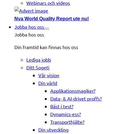
Webinars och videos
Nya World Quality Report ute nu!
Jobba hos oss
Jobba hos oss
Din framtid kan finnas hos oss
Lediga jobb
Ditt Sogeti
Vår vision
Din värld
Applikationsmagiker?
Data- & AI-drivet proffs?
Bäst i test?
Dynamics-ess?
Transporthjälte?
Din utveckling