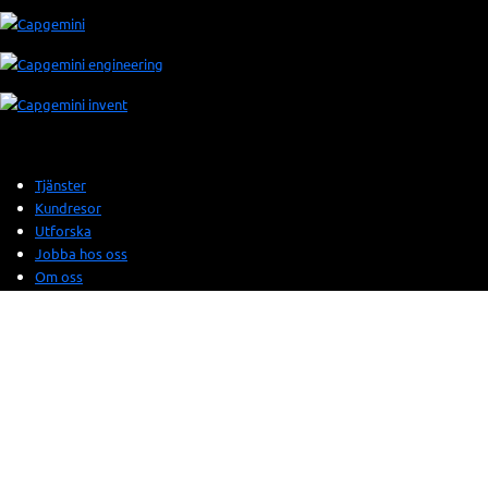
Tjänster
Kundresor
Utforska
Jobba hos oss
Om oss
Kontakt
Tillgänglighet
Cookie policy
Cookies-inställningar
Integritetspolicy
Användarvillkor
© 2026 Sogeti. All rights reserved.