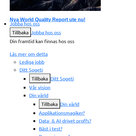
Nya World Quality Report ute nu!
Jobba hos oss
Tillbaka
Jobba hos oss
Din framtid kan finnas hos oss
Läs mer om detta
Lediga jobb
Ditt Sogeti
Tillbaka
Ditt Sogeti
Vår vision
Din värld
Tillbaka
Din värld
Applikationsmagiker?
Data- & AI-drivet proffs?
Bäst i test?