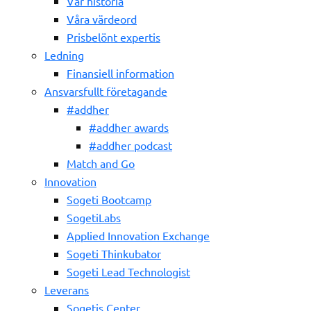
Vår historia
Våra värdeord
Prisbelönt expertis
Ledning
Finansiell information
Ansvarsfullt företagande
#addher
#addher awards
#addher podcast
Match and Go
Innovation
Sogeti Bootcamp
SogetiLabs
Applied Innovation Exchange
Sogeti Thinkubator
Sogeti Lead Technologist
Leverans
Sogetis Center