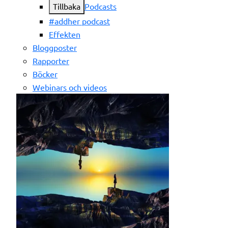
Tillbaka
Podcasts
#addher podcast
Effekten
Bloggposter
Rapporter
Böcker
Webinars och videos