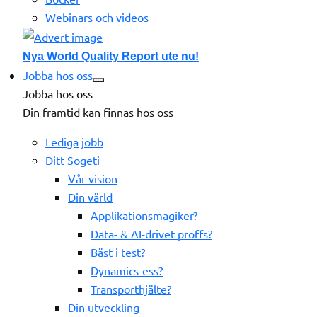
Webinars och videos
Nya World Quality Report ute nu!
Jobba hos oss
Jobba hos oss
Din framtid kan finnas hos oss
Lediga jobb
Ditt Sogeti
Vår vision
Din värld
Applikationsmagiker?
Data- & AI-drivet proffs?
Bäst i test?
Dynamics-ess?
Transporthjälte?
Din utveckling