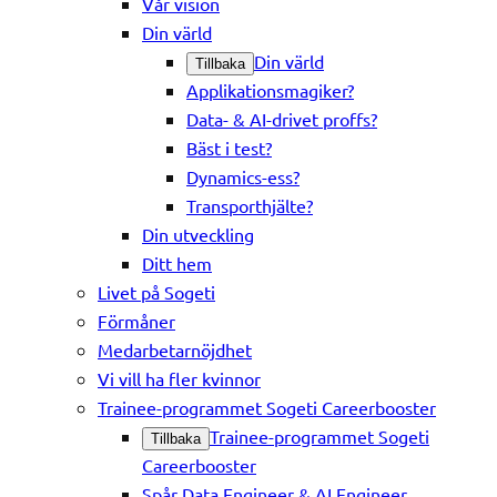
Vår vision
Din värld
Din värld
Tillbaka
Applikationsmagiker?
Data- & AI-drivet proffs?
Bäst i test?
Dynamics-ess?
Transporthjälte?
Din utveckling
Ditt hem
Livet på Sogeti
Förmåner
Medarbetarnöjdhet
Vi vill ha fler kvinnor
Trainee-programmet Sogeti Careerbooster
Trainee-programmet Sogeti
Tillbaka
Careerbooster
Spår Data Engineer & AI Engineer