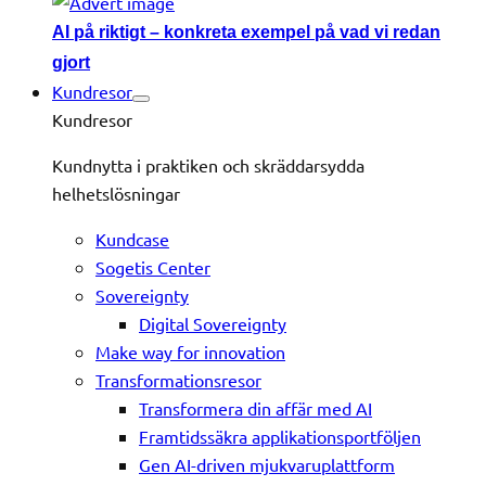
AI på riktigt – konkreta exempel på vad vi redan
gjort
Kundresor
Kundresor
Kundnytta i praktiken och skräddarsydda
helhetslösningar
Kundcase
Sogetis Center
Sovereignty
Digital Sovereignty
Make way for innovation
Transformationsresor
Transformera din affär med AI
Framtidssäkra applikationsportföljen
Gen AI-driven mjukvaruplattform