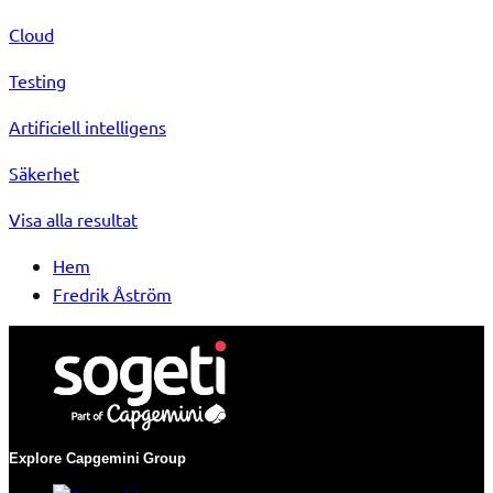
Cloud
Testing
Artificiell intelligens
Säkerhet
Visa alla resultat
Hem
Fredrik Åström
Explore Capgemini
Group