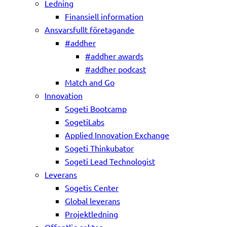
Ledning
Finansiell information
Ansvarsfullt företagande
#addher
#addher awards
#addher podcast
Match and Go
Innovation
Sogeti Bootcamp
SogetiLabs
Applied Innovation Exchange
Sogeti Thinkubator
Sogeti Lead Technologist
Leverans
Sogetis Center
Global leverans
Projektledning