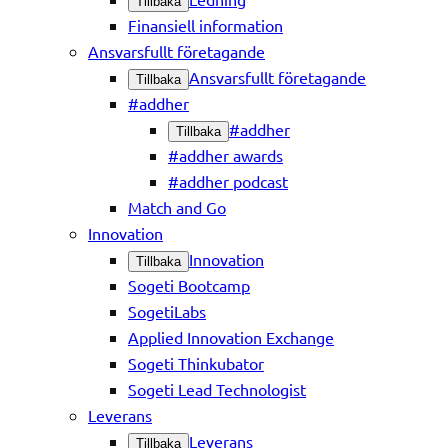
Tillbaka
Finansiell information
Ansvarsfullt företagande
Ansvarsfullt företagande
Tillbaka
#addher
#addher
Tillbaka
#addher awards
#addher podcast
Match and Go
Innovation
Innovation
Tillbaka
Sogeti Bootcamp
SogetiLabs
Applied Innovation Exchange
Sogeti Thinkubator
Sogeti Lead Technologist
Leverans
Leverans
Tillbaka