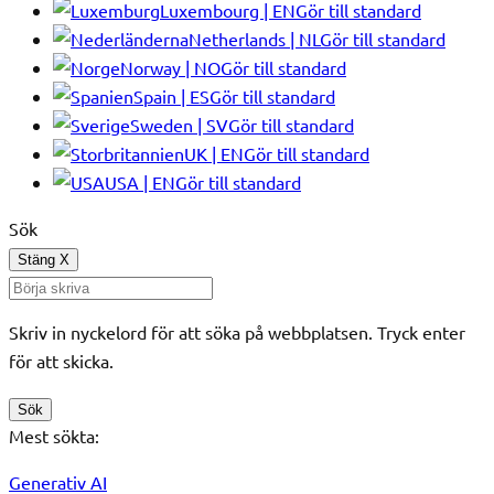
Luxembourg | EN
Gör till standard
Netherlands | NL
Gör till standard
Norway | NO
Gör till standard
Spain | ES
Gör till standard
Sweden | SV
Gör till standard
UK | EN
Gör till standard
USA | EN
Gör till standard
Sök
Stäng
X
Skriv in nyckelord för att söka på webbplatsen. Tryck enter
för att skicka.
Sök
Mest sökta:
Generativ AI