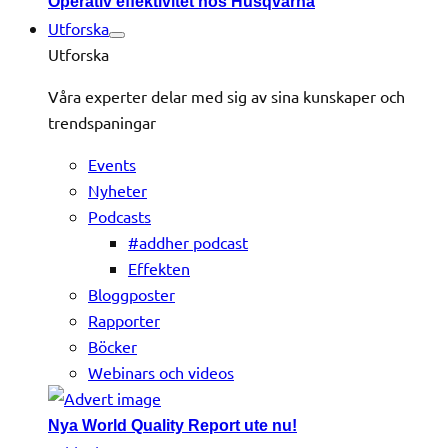
Operativ effektivitet hos Husqvarna
Utforska
Utforska
Våra experter delar med sig av sina kunskaper och
trendspaningar
Events
Nyheter
Podcasts
#addher podcast
Effekten
Bloggposter
Rapporter
Böcker
Webinars och videos
Nya World Quality Report ute nu!