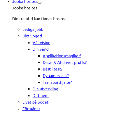
Jobba hos oss
Jobba hos oss
Din framtid kan finnas hos oss
Lediga jobb
Ditt Sogeti
Vår vision
Din värld
Applikationsmagiker?
Data- & AI-drivet proffs?
Bäst i test?
Dynamics-ess?
Transporthjälte?
Din utveckling
Ditt hem
Livet på Sogeti
Förmåner