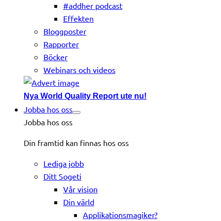
#addher podcast
Effekten
Bloggposter
Rapporter
Böcker
Webinars och videos
Nya World Quality Report ute nu!
Jobba hos oss
Jobba hos oss
Din framtid kan finnas hos oss
Lediga jobb
Ditt Sogeti
Vår vision
Din värld
Applikationsmagiker?