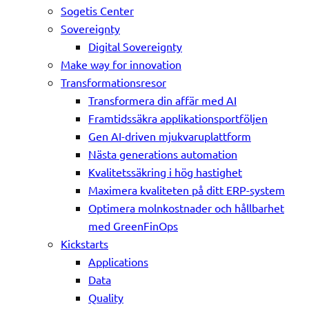
Sogetis Center
Sovereignty
Digital Sovereignty
Make way for innovation
Transformationsresor
Transformera din affär med AI
Framtidssäkra applikationsportföljen
Gen AI-driven mjukvaruplattform
Nästa generations automation
Kvalitetssäkring i hög hastighet
Maximera kvaliteten på ditt ERP-system
Optimera molnkostnader och hållbarhet
med GreenFinOps
Kickstarts
Applications
Data
Quality