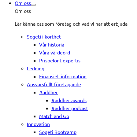
Om oss
Om oss
Lär känna oss som företag och vad vi har att erbjuda
Sogeti i korthet
Vår historia
Våra värdeord
Prisbelönt expertis
Ledning
Finansiell information
Ansvarsfullt företagande
#addher
#addher awards
#addher podcast
Match and Go
Innovation
Sogeti Bootcamp