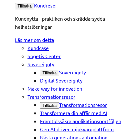
Kundresor
Tillbaka
Kundnytta i praktiken och skräddarsydda
helhetslösningar
Läs mer om detta
Kundcase
Sogetis Center
Sovereignty
Sovereignty
Tillbaka
Digital Sovereignty
Make way for innovation
Transformationsresor
Transformationsresor
Tillbaka
Transformera din affär med AI
Framtidssäkra applikationsportföljen
Gen AI-driven mjukvaruplattform
Nästa generations automation