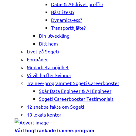
Data- & AI-drivet proffs?
Bäst i test?
Dynamics-ess?
Transporthjälte?
Din utveckling
Ditt hem
Livet på Sogeti
Förmåner
Medarbetarnöjdhet
Vi vill ha fler kvinnor
Trainee-programmet Sogeti Careerbooster
Spår Data Engineer & AI Engineer
Sogeti Careerbooster Testimonials
12 snabba fakta om Sogeti
19 lokala kontor
Vårt högt rankade trainee-program