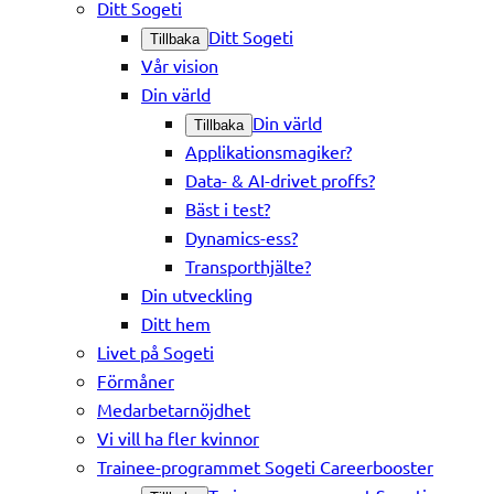
Ditt Sogeti
Ditt Sogeti
Tillbaka
Vår vision
Din värld
Din värld
Tillbaka
Applikationsmagiker?
Data- & AI-drivet proffs?
Bäst i test?
Dynamics-ess?
Transporthjälte?
Din utveckling
Ditt hem
Livet på Sogeti
Förmåner
Medarbetarnöjdhet
Vi vill ha fler kvinnor
Trainee-programmet Sogeti Careerbooster