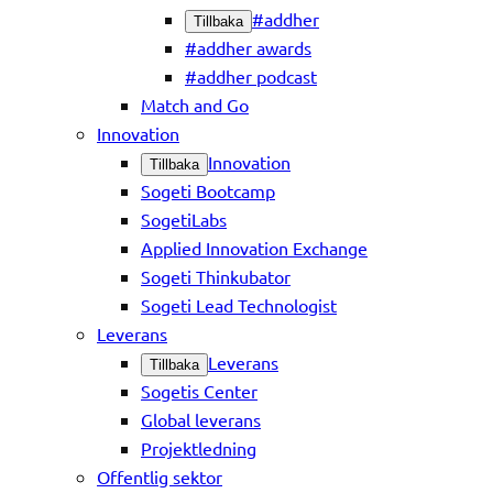
#addher
Tillbaka
#addher awards
#addher podcast
Match and Go
Innovation
Innovation
Tillbaka
Sogeti Bootcamp
SogetiLabs
Applied Innovation Exchange
Sogeti Thinkubator
Sogeti Lead Technologist
Leverans
Leverans
Tillbaka
Sogetis Center
Global leverans
Projektledning
Offentlig sektor