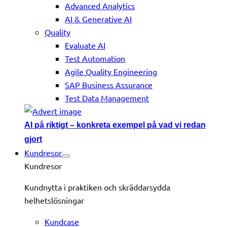
Advanced Analytics
AI & Generative AI
Quality
Evaluate AI
Test Automation
Agile Quality Engineering
SAP Business Assurance
Test Data Management
AI på riktigt – konkreta exempel på vad vi redan
gjort
Kundresor
Kundresor
Kundnytta i praktiken och skräddarsydda
helhetslösningar
Kundcase