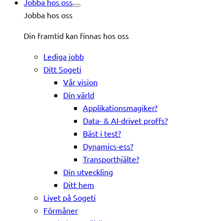
Jobba hos oss
Jobba hos oss
Din framtid kan finnas hos oss
Lediga jobb
Ditt Sogeti
Vår vision
Din värld
Applikationsmagiker?
Data- & AI-drivet proffs?
Bäst i test?
Dynamics-ess?
Transporthjälte?
Din utveckling
Ditt hem
Livet på Sogeti
Förmåner