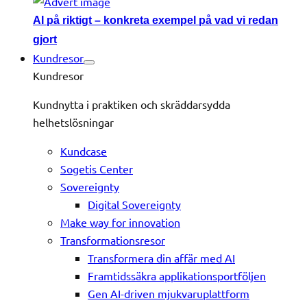
AI på riktigt – konkreta exempel på vad vi redan
gjort
Kundresor
Kundresor
Kundnytta i praktiken och skräddarsydda
helhetslösningar
Kundcase
Sogetis Center
Sovereignty
Digital Sovereignty
Make way for innovation
Transformationsresor
Transformera din affär med AI
Framtidssäkra applikationsportföljen
Gen AI-driven mjukvaruplattform