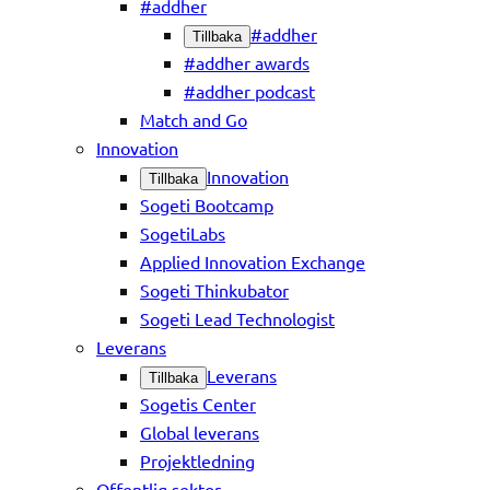
#addher
#addher
Tillbaka
#addher awards
#addher podcast
Match and Go
Innovation
Innovation
Tillbaka
Sogeti Bootcamp
SogetiLabs
Applied Innovation Exchange
Sogeti Thinkubator
Sogeti Lead Technologist
Leverans
Leverans
Tillbaka
Sogetis Center
Global leverans
Projektledning
Offentlig sektor