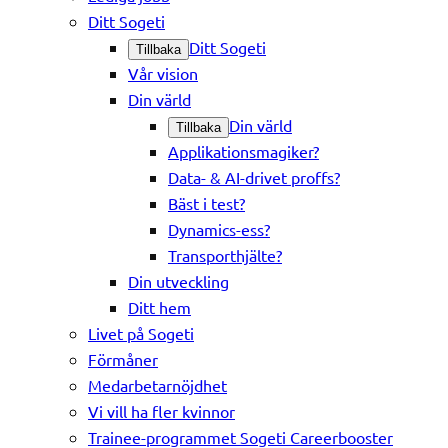
Ditt Sogeti
Ditt Sogeti
Tillbaka
Vår vision
Din värld
Din värld
Tillbaka
Applikationsmagiker?
Data- & AI-drivet proffs?
Bäst i test?
Dynamics-ess?
Transporthjälte?
Din utveckling
Ditt hem
Livet på Sogeti
Förmåner
Medarbetarnöjdhet
Vi vill ha fler kvinnor
Trainee-programmet Sogeti Careerbooster