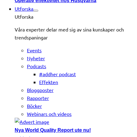
Operativ effektivitet hos Husqvarna
Utforska
Utforska
Våra experter delar med sig av sina kunskaper och
trendspaningar
Events
Nyheter
Podcasts
#addher podcast
Effekten
Bloggposter
Rapporter
Böcker
Webinars och videos
Nya World Quality Report ute nu!