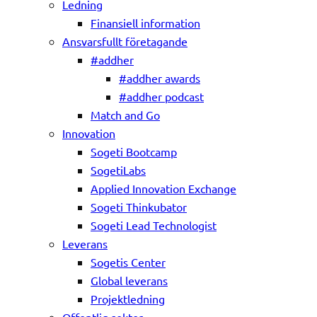
Ledning
Finansiell information
Ansvarsfullt företagande
#addher
#addher awards
#addher podcast
Match and Go
Innovation
Sogeti Bootcamp
SogetiLabs
Applied Innovation Exchange
Sogeti Thinkubator
Sogeti Lead Technologist
Leverans
Sogetis Center
Global leverans
Projektledning