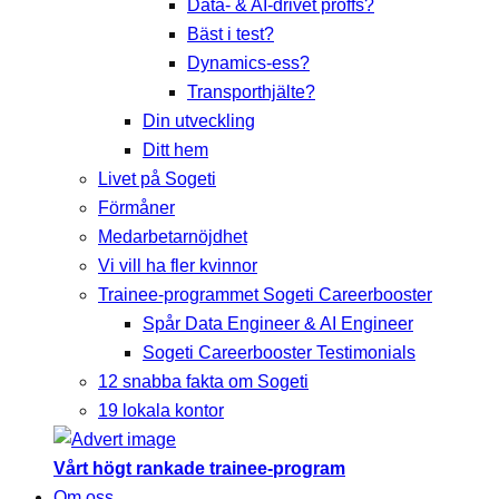
Data- & AI-drivet proffs?
Bäst i test?
Dynamics-ess?
Transporthjälte?
Din utveckling
Ditt hem
Livet på Sogeti
Förmåner
Medarbetarnöjdhet
Vi vill ha fler kvinnor
Trainee-programmet Sogeti Careerbooster
Spår Data Engineer & AI Engineer
Sogeti Careerbooster Testimonials
12 snabba fakta om Sogeti
19 lokala kontor
Vårt högt rankade trainee-program
Om oss