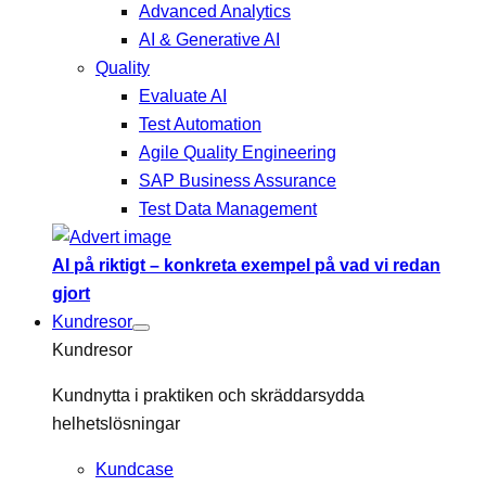
Advanced Analytics
AI & Generative AI
Quality
Evaluate AI
Test Automation
Agile Quality Engineering
SAP Business Assurance
Test Data Management
AI på riktigt – konkreta exempel på vad vi redan
gjort
Kundresor
Kundresor
Kundnytta i praktiken och skräddarsydda
helhetslösningar
Kundcase