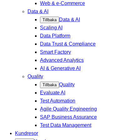
Web & e-Commerce
Data & AI
Data & AI
Tillbaka
Scaling AI
Data Platform
Data Trust & Compliance
Smart Factory
Advanced Analytics
AI & Generative AI
Quality
Quality
Tillbaka
Evaluate AI
Test Automation
Agile Quality Engineering
SAP Business Assurance
Test Data Management
Kundresor