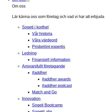
Om oss
Lär känna oss som företag och vad vi har att erbjuda
Sogeti i korthet
Vår historia
Våra värdeord
Prisbelönt expertis
Ledning
Finansiell information
Ansvarsfullt företagande
#addher
#addher awards
#addher podcast
Match and Go
Innovation
Sogeti Bootcamp
SogetiLabs