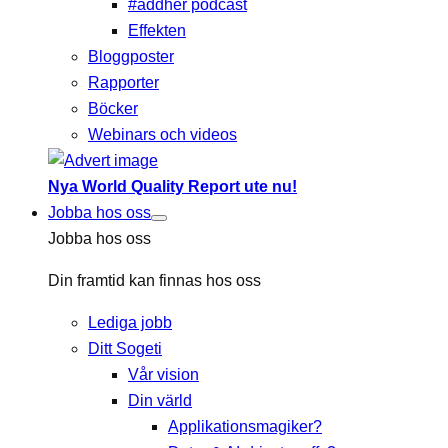
#addher podcast
Effekten
Bloggposter
Rapporter
Böcker
Webinars och videos
Nya World Quality Report ute nu!
Jobba hos oss
Jobba hos oss
Din framtid kan finnas hos oss
Lediga jobb
Ditt Sogeti
Vår vision
Din värld
Applikationsmagiker?