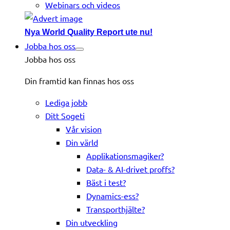
Webinars och videos
Nya World Quality Report ute nu!
Jobba hos oss
Jobba hos oss
Din framtid kan finnas hos oss
Lediga jobb
Ditt Sogeti
Vår vision
Din värld
Applikationsmagiker?
Data- & AI-drivet proffs?
Bäst i test?
Dynamics-ess?
Transporthjälte?
Din utveckling