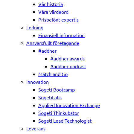
Vår historia
Våra värdeord
Prisbelönt expertis
Ledning
Finansiell information
Ansvarsfullt företagande
#addher
#addher awards
#addher podcast
Match and Go
Innovation
Sogeti Bootcamp
SogetiLabs
Applied Innovation Exchange
Sogeti Thinkubator
Sogeti Lead Technologist
Leverans