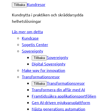
Kundresor
Tillbaka
Kundnytta i praktiken och skräddarsydda
helhetslösningar
Läs mer om detta
Kundcase
Sogetis Center
Sovereignty
Sovereignty
Tillbaka
Digital Sovereignty
Make way for innovation
Transformationsresor
Transformationsresor
Tillbaka
Transformera din affär med AI
Framtidssäkra applikationsportföljen
Gen AI-driven mjukvaruplattform
Nästa generations automation