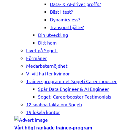
Data- & AI-drivet proffs?
Bäst i test?
Dynamics-ess?
Transporthjälte?
Din utveckling
Ditt hem
Livet på Sogeti
Förmåner
Medarbetarnöjdhet
Vi vill ha fler kvinnor
Trainee-programmet Sogeti Careerbooster
Spår Data Engineer & AI Engineer
Sogeti Careerbooster Testimonials
12 snabba fakta om Sogeti
19 lokala kontor
Vårt högt rankade trainee-program