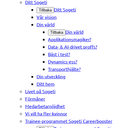
Ditt Sogeti
Ditt Sogeti
Tillbaka
Vår vision
Din värld
Din värld
Tillbaka
Applikationsmagiker?
Data- & AI-drivet proffs?
Bäst i test?
Dynamics-ess?
Transporthjälte?
Din utveckling
Ditt hem
Livet på Sogeti
Förmåner
Medarbetarnöjdhet
Vi vill ha fler kvinnor
Trainee-programmet Sogeti Careerbooster