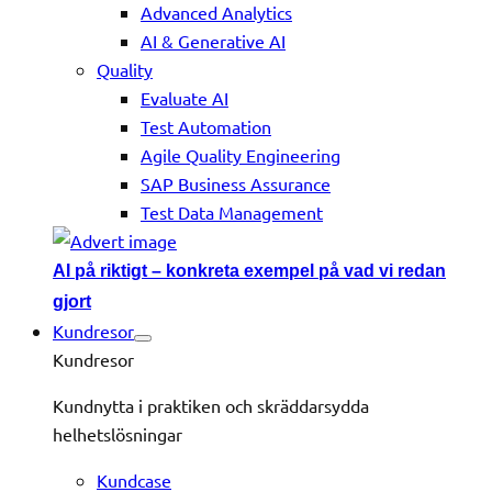
Advanced Analytics
AI & Generative AI
Quality
Evaluate AI
Test Automation
Agile Quality Engineering
SAP Business Assurance
Test Data Management
AI på riktigt – konkreta exempel på vad vi redan
gjort
Kundresor
Kundresor
Kundnytta i praktiken och skräddarsydda
helhetslösningar
Kundcase