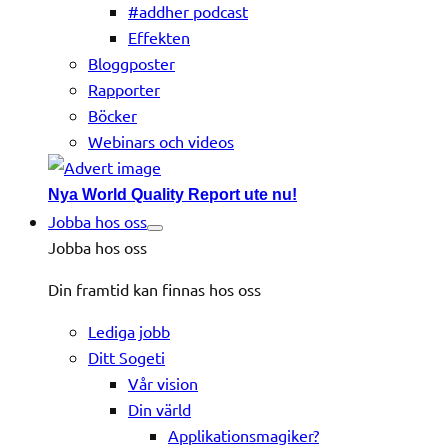
#addher podcast
Effekten
Bloggposter
Rapporter
Böcker
Webinars och videos
Nya World Quality Report ute nu!
Jobba hos oss
Jobba hos oss
Din framtid kan finnas hos oss
Lediga jobb
Ditt Sogeti
Vår vision
Din värld
Applikationsmagiker?