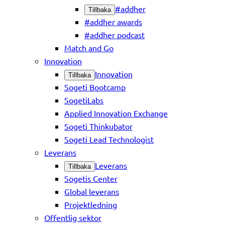
#addher
Tillbaka
#addher awards
#addher podcast
Match and Go
Innovation
Innovation
Tillbaka
Sogeti Bootcamp
SogetiLabs
Applied Innovation Exchange
Sogeti Thinkubator
Sogeti Lead Technologist
Leverans
Leverans
Tillbaka
Sogetis Center
Global leverans
Projektledning
Offentlig sektor