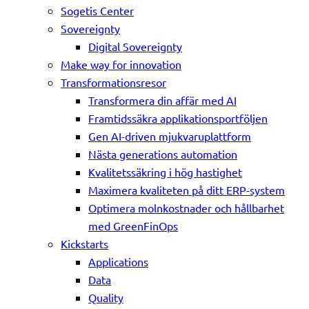
Sogetis Center
Sovereignty
Digital Sovereignty
Make way for innovation
Transformationsresor
Transformera din affär med AI
Framtidssäkra applikationsportföljen
Gen AI-driven mjukvaruplattform
Nästa generations automation
Kvalitetssäkring i hög hastighet
Maximera kvaliteten på ditt ERP-system
Optimera molnkostnader och hållbarhet
med GreenFinOps
Kickstarts
Applications
Data
Quality