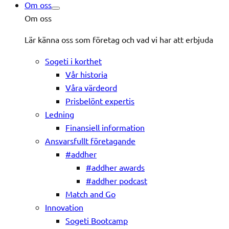
Om oss
Om oss
Lär känna oss som företag och vad vi har att erbjuda
Sogeti i korthet
Vår historia
Våra värdeord
Prisbelönt expertis
Ledning
Finansiell information
Ansvarsfullt företagande
#addher
#addher awards
#addher podcast
Match and Go
Innovation
Sogeti Bootcamp