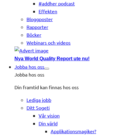
#addher podcast
Effekten
Bloggposter
Rapporter
Böcker
Webinars och videos
Nya World Quality Report ute nu!
Jobba hos oss
Jobba hos oss
Din framtid kan finnas hos oss
Lediga jobb
Ditt Sogeti
Vår vision
Din värld
Applikationsmagiker?