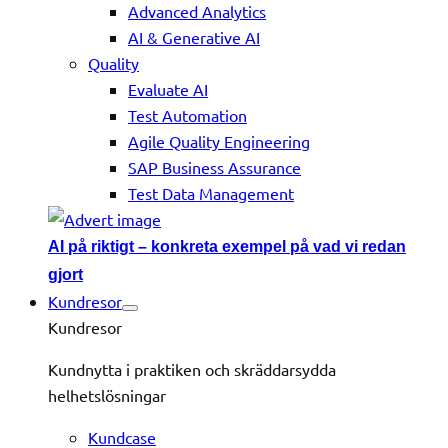
Advanced Analytics
AI & Generative AI
Quality
Evaluate AI
Test Automation
Agile Quality Engineering
SAP Business Assurance
Test Data Management
AI på riktigt – konkreta exempel på vad vi redan
gjort
Kundresor
Kundresor
Kundnytta i praktiken och skräddarsydda
helhetslösningar
Kundcase