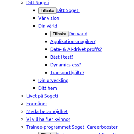
Ditt Sogeti
Ditt Sogeti
Tillbaka
Vår vision
Din värld
Din värld
Tillbaka
Applikationsmagiker?
Data- & AI-drivet proffs?
Bäst i test?
Dynamics-ess?
Transporthjälte?
Din utveckling
Ditt hem
Livet på Sogeti
Förmåner
Medarbetarnöjdhet
Vi vill ha fler kvinnor
Trainee-programmet Sogeti Careerbooster