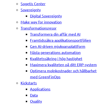
Sogetis Center
Sovereignty
Digital Sovereignty
Make way for innovation
Transformationsresor
Transformera din affär med AI
Framtidssäkra applikationsportföljen
Gen AI-driven mjukvaruplattform
Nästa generations automation
Kvalitetssäkring i hög hastighet
Maximera kvaliteten på ditt ERP-system
Optimera molnkostnader och hållbarhet
med GreenFinOps
Kickstarts
Applications
Data
Quality