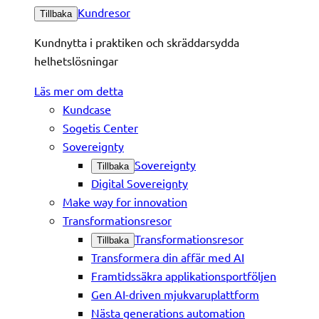
Kundresor
Tillbaka
Kundnytta i praktiken och skräddarsydda
helhetslösningar
Läs mer om detta
Kundcase
Sogetis Center
Sovereignty
Sovereignty
Tillbaka
Digital Sovereignty
Make way for innovation
Transformationsresor
Transformationsresor
Tillbaka
Transformera din affär med AI
Framtidssäkra applikationsportföljen
Gen AI-driven mjukvaruplattform
Nästa generations automation