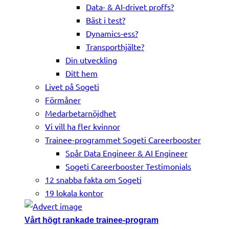
Data- & AI-drivet proffs?
Bäst i test?
Dynamics-ess?
Transporthjälte?
Din utveckling
Ditt hem
Livet på Sogeti
Förmåner
Medarbetarnöjdhet
Vi vill ha fler kvinnor
Trainee-programmet Sogeti Careerbooster
Spår Data Engineer & AI Engineer
Sogeti Careerbooster Testimonials
12 snabba fakta om Sogeti
19 lokala kontor
Vårt högt rankade trainee-program