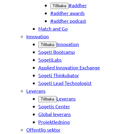
#addher
Tillbaka
#addher awards
#addher podcast
Match and Go
Innovation
Innovation
Tillbaka
Sogeti Bootcamp
SogetiLabs
Applied Innovation Exchange
Sogeti Thinkubator
Sogeti Lead Technologist
Leverans
Leverans
Tillbaka
Sogetis Center
Global leverans
Projektledning
Offentlig sektor