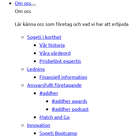
Om oss
Om oss
Lär känna oss som företag och vad vi har att erbjuda
Sogeti i korthet
Vår historia
Våra värdeord
Prisbelönt expertis
Ledning
Finansiell information
Ansvarsfullt företagande
#addher
#addher awards
#addher podcast
Match and Go
Innovation
Sogeti Bootcamp