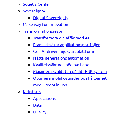
Sogetis Center
Sovereignty
Digital Sovereignty
Make way for innovation
Transformationsresor
Transformera din affär med AI
Framtidssäkra applikationsportföljen
Gen AI-driven mjukvaruplattform
Nästa generations automation
Kvalitetssäkring i hög hastighet
Maximera kvaliteten på ditt ERP-system
Optimera molnkostnader och hållbarhet
med GreenFinOps
Kickstarts
Applications
Data
Quality