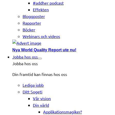
#addher podcast
Effekten
Bloggposter
Rapporter
Böcker
Webinars och videos
Nya World Quality Report ute nu!
Jobba hos oss
Jobba hos oss
Din framtid kan finnas hos oss
Lediga jobb
Ditt Sogeti
Vår vision
Din värld
Applikationsmagiker?