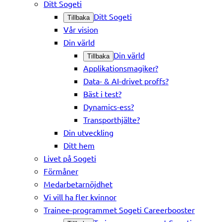
Ditt Sogeti
Ditt Sogeti
Tillbaka
Vår vision
Din värld
Din värld
Tillbaka
Applikationsmagiker?
Data- & AI-drivet proffs?
Bäst i test?
Dynamics-ess?
Transporthjälte?
Din utveckling
Ditt hem
Livet på Sogeti
Förmåner
Medarbetarnöjdhet
Vi vill ha fler kvinnor
Trainee-programmet Sogeti Careerbooster