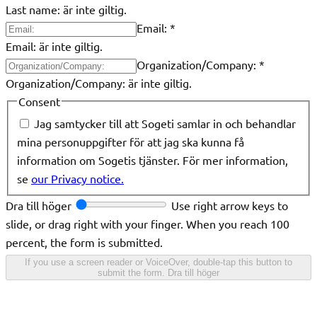
Last name: är inte giltig.
Email:
*
Email: är inte giltig.
Organization/Company:
*
Organization/Company: är inte giltig.
Consent
Jag samtycker till att Sogeti samlar in och behandlar
mina personuppgifter för att jag ska kunna få
information om Sogetis tjänster. För mer information,
se
our Privacy notice.
Dra till höger
Use right arrow keys to
slide, or drag right with your finger. When you reach 100
percent, the form is submitted.
If you use a screen reader or VoiceOver, double-tap this button to
submit the form.
Dra till höger