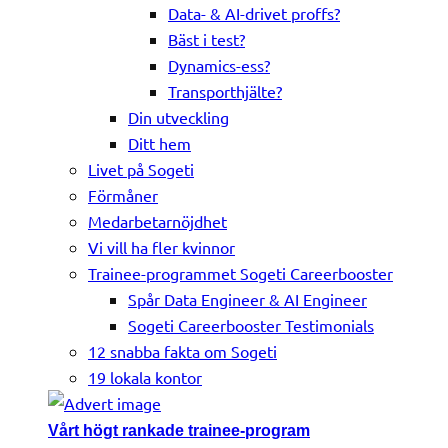
Data- & AI-drivet proffs?
Bäst i test?
Dynamics-ess?
Transporthjälte?
Din utveckling
Ditt hem
Livet på Sogeti
Förmåner
Medarbetarnöjdhet
Vi vill ha fler kvinnor
Trainee-programmet Sogeti Careerbooster
Spår Data Engineer & AI Engineer
Sogeti Careerbooster Testimonials
12 snabba fakta om Sogeti
19 lokala kontor
Vårt högt rankade trainee-program