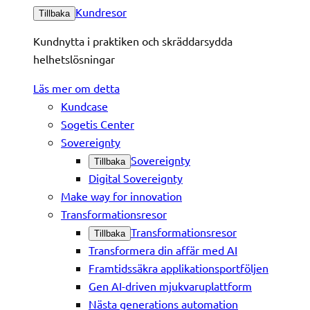
Kundresor
Tillbaka
Kundnytta i praktiken och skräddarsydda
helhetslösningar
Läs mer om detta
Kundcase
Sogetis Center
Sovereignty
Sovereignty
Tillbaka
Digital Sovereignty
Make way for innovation
Transformationsresor
Transformationsresor
Tillbaka
Transformera din affär med AI
Framtidssäkra applikationsportföljen
Gen AI-driven mjukvaruplattform
Nästa generations automation