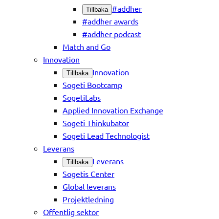
#addher
Tillbaka
#addher awards
#addher podcast
Match and Go
Innovation
Innovation
Tillbaka
Sogeti Bootcamp
SogetiLabs
Applied Innovation Exchange
Sogeti Thinkubator
Sogeti Lead Technologist
Leverans
Leverans
Tillbaka
Sogetis Center
Global leverans
Projektledning
Offentlig sektor