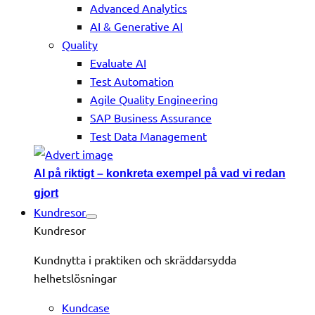
Advanced Analytics
AI & Generative AI
Quality
Evaluate AI
Test Automation
Agile Quality Engineering
SAP Business Assurance
Test Data Management
AI på riktigt – konkreta exempel på vad vi redan
gjort
Kundresor
Kundresor
Kundnytta i praktiken och skräddarsydda
helhetslösningar
Kundcase