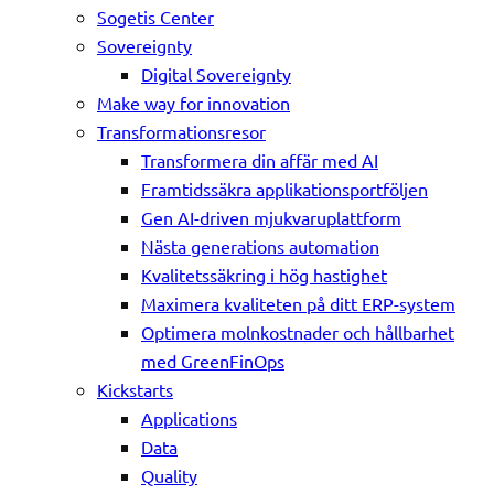
Sogetis Center
Sovereignty
Digital Sovereignty
Make way for innovation
Transformationsresor
Transformera din affär med AI
Framtidssäkra applikationsportföljen
Gen AI-driven mjukvaruplattform
Nästa generations automation
Kvalitetssäkring i hög hastighet
Maximera kvaliteten på ditt ERP-system
Optimera molnkostnader och hållbarhet
med GreenFinOps
Kickstarts
Applications
Data
Quality