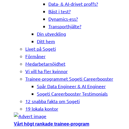
Data- & AI-drivet proffs?
Bäst i test?
Dynamics-ess?
Transporthjälte?
Din utveckling
Ditt hem
Livet på Sogeti
Förmåner
Medarbetarnöjdhet
Vi vill ha fler kvinnor
Trainee-programmet Sogeti Careerbooster
Spår Data Engineer & AI Engineer
Sogeti Careerbooster Testimonials
12 snabba fakta om Sogeti
19 lokala kontor
Vårt högt rankade trainee-program