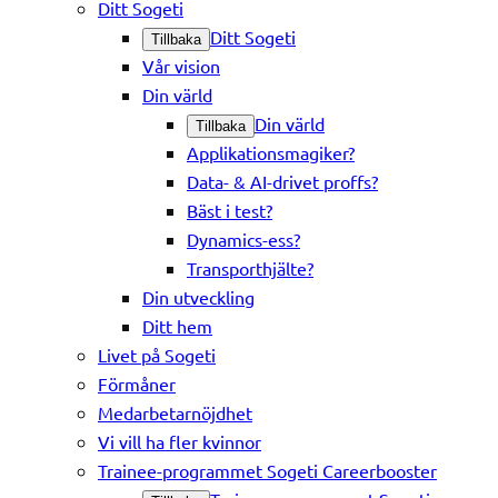
Ditt Sogeti
Ditt Sogeti
Tillbaka
Vår vision
Din värld
Din värld
Tillbaka
Applikationsmagiker?
Data- & AI-drivet proffs?
Bäst i test?
Dynamics-ess?
Transporthjälte?
Din utveckling
Ditt hem
Livet på Sogeti
Förmåner
Medarbetarnöjdhet
Vi vill ha fler kvinnor
Trainee-programmet Sogeti Careerbooster