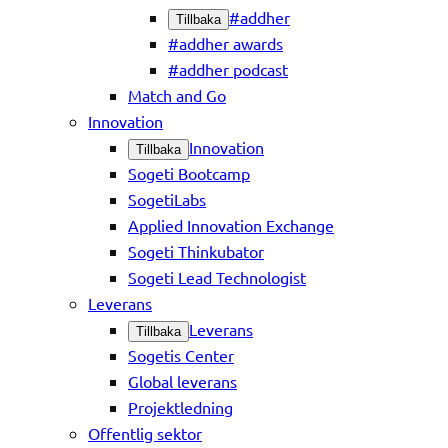
#addher
Tillbaka
#addher awards
#addher podcast
Match and Go
Innovation
Innovation
Tillbaka
Sogeti Bootcamp
SogetiLabs
Applied Innovation Exchange
Sogeti Thinkubator
Sogeti Lead Technologist
Leverans
Leverans
Tillbaka
Sogetis Center
Global leverans
Projektledning
Offentlig sektor