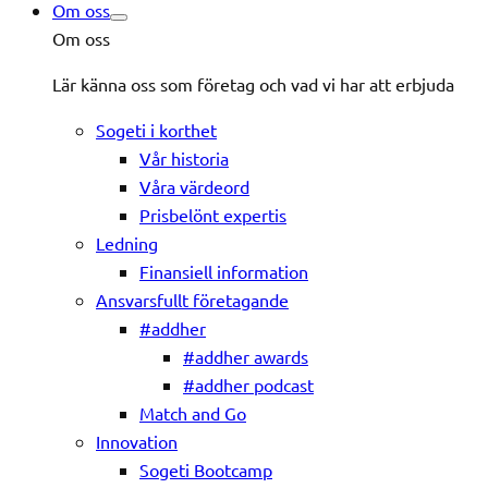
Om oss
Om oss
Lär känna oss som företag och vad vi har att erbjuda
Sogeti i korthet
Vår historia
Våra värdeord
Prisbelönt expertis
Ledning
Finansiell information
Ansvarsfullt företagande
#addher
#addher awards
#addher podcast
Match and Go
Innovation
Sogeti Bootcamp