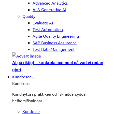
Advanced Analytics
AI & Generative AI
Quality
Evaluate AI
Test Automation
Agile Quality Engineering
SAP Business Assurance
Test Data Management
AI på riktigt – konkreta exempel på vad vi redan
gjort
Kundresor
Kundresor
Kundnytta i praktiken och skräddarsydda
helhetslösningar
Kundcase