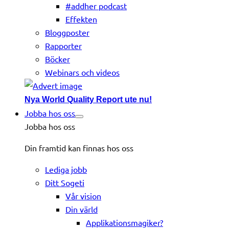
#addher podcast
Effekten
Bloggposter
Rapporter
Böcker
Webinars och videos
Nya World Quality Report ute nu!
Jobba hos oss
Jobba hos oss
Din framtid kan finnas hos oss
Lediga jobb
Ditt Sogeti
Vår vision
Din värld
Applikationsmagiker?