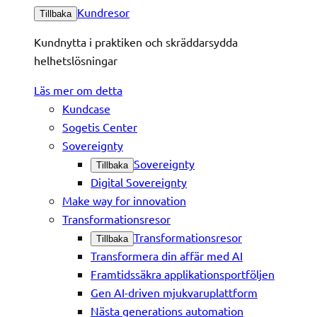
Kundresor
Tillbaka
Kundnytta i praktiken och skräddarsydda
helhetslösningar
Läs mer om detta
Kundcase
Sogetis Center
Sovereignty
Sovereignty
Tillbaka
Digital Sovereignty
Make way for innovation
Transformationsresor
Transformationsresor
Tillbaka
Transformera din affär med AI
Framtidssäkra applikationsportföljen
Gen AI-driven mjukvaruplattform
Nästa generations automation