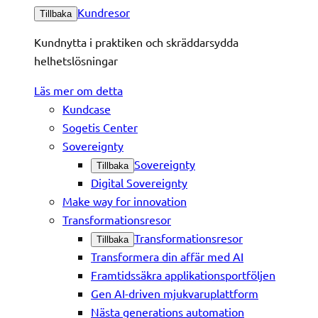
Kundresor
Tillbaka
Kundnytta i praktiken och skräddarsydda
helhetslösningar
Läs mer om detta
Kundcase
Sogetis Center
Sovereignty
Sovereignty
Tillbaka
Digital Sovereignty
Make way for innovation
Transformationsresor
Transformationsresor
Tillbaka
Transformera din affär med AI
Framtidssäkra applikationsportföljen
Gen AI-driven mjukvaruplattform
Nästa generations automation