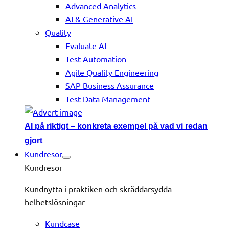
Advanced Analytics
AI & Generative AI
Quality
Evaluate AI
Test Automation
Agile Quality Engineering
SAP Business Assurance
Test Data Management
AI på riktigt – konkreta exempel på vad vi redan
gjort
Kundresor
Kundresor
Kundnytta i praktiken och skräddarsydda
helhetslösningar
Kundcase