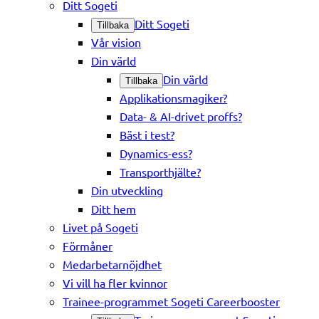
Ditt Sogeti
Ditt Sogeti
Tillbaka
Vår vision
Din värld
Din värld
Tillbaka
Applikationsmagiker?
Data- & AI-drivet proffs?
Bäst i test?
Dynamics-ess?
Transporthjälte?
Din utveckling
Ditt hem
Livet på Sogeti
Förmåner
Medarbetarnöjdhet
Vi vill ha fler kvinnor
Trainee-programmet Sogeti Careerbooster