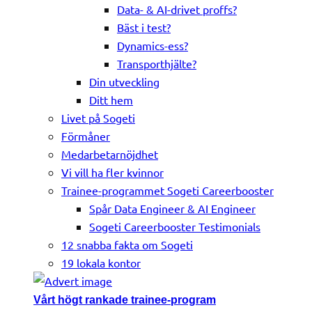
Data- & AI-drivet proffs?
Bäst i test?
Dynamics-ess?
Transporthjälte?
Din utveckling
Ditt hem
Livet på Sogeti
Förmåner
Medarbetarnöjdhet
Vi vill ha fler kvinnor
Trainee-programmet Sogeti Careerbooster
Spår Data Engineer & AI Engineer
Sogeti Careerbooster Testimonials
12 snabba fakta om Sogeti
19 lokala kontor
Vårt högt rankade trainee-program