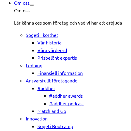
Om oss
Om oss
Lär känna oss som företag och vad vi har att erbjuda
Sogeti i korthet
Vår historia
Våra värdeord
Prisbelönt expertis
Ledning
Finansiell information
Ansvarsfullt företagande
#addher
#addher awards
#addher podcast
Match and Go
Innovation
Sogeti Bootcamp