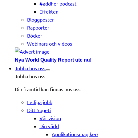
#addher podcast
Effekten
Bloggposter
Rapporter
Böcker
Webinars och videos
Nya World Quality Report ute nu!
Jobba hos oss
Jobba hos oss
Din framtid kan finnas hos oss
Lediga jobb
Ditt Sogeti
Vår vision
Din värld
Applikationsmagiker?