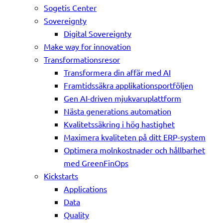
Sogetis Center
Sovereignty
Digital Sovereignty
Make way for innovation
Transformationsresor
Transformera din affär med AI
Framtidssäkra applikationsportföljen
Gen AI-driven mjukvaruplattform
Nästa generations automation
Kvalitetssäkring i hög hastighet
Maximera kvaliteten på ditt ERP-system
Optimera molnkostnader och hållbarhet
med GreenFinOps
Kickstarts
Applications
Data
Quality