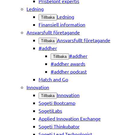
Prisbelönt expertis
Ledning
Ledning
Tillbaka
Finansiell information
Ansvarsfullt företagande
Ansvarsfullt företagande
Tillbaka
#addher
#addher
Tillbaka
#addher awards
#addher podcast
Match and Go
Innovation
Innovation
Tillbaka
Sogeti Bootcamp
SogetiLabs
Applied Innovation Exchange
Sogeti Thinkubator
Sogeti Lead Technologist